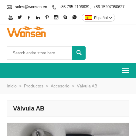

sales@wonsen.cn
+86-795-2196639、+86-15207950627









Español


To
Inicio
>
Productos
>
Accesorio
>
Válvula AB
Válvula AB