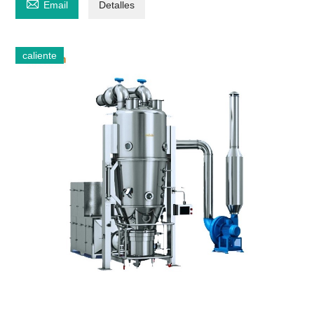

Email
Detalles
caliente