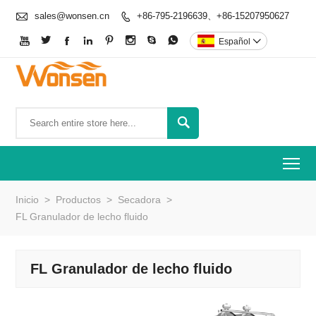

sales@wonsen.cn
+86-795-2196639、+86-15207950627









Español


To
Inicio
>
Productos
>
Secadora
>
FL Granulador de lecho fluido
FL Granulador de lecho fluido