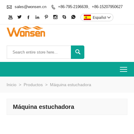

sales@wonsen.cn
+86-795-2196639、+86-15207950627









Español


To
Inicio
>
Productos
>
Máquina estuchadora
Máquina estuchadora