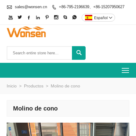

sales@wonsen.cn
+86-795-2196639、+86-15207950627









Español


To
Inicio
>
Productos
>
Molino de cono
Molino de cono