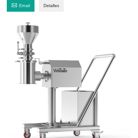

Email
Detalles