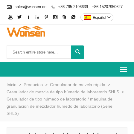

sales@wonsen.cn
+86-795-2196639、+86-15207950627









Español


To
Inicio
>
Productos
>
Granulador de mezcla rápida
>
Granulador de mezcla de tipo húmedo de laboratorio SHLS
>
Granulador de tipo húmedo de laboratorio / máquina de
granulación de mezclador húmedo de laboratorio (Serie
SHLS)