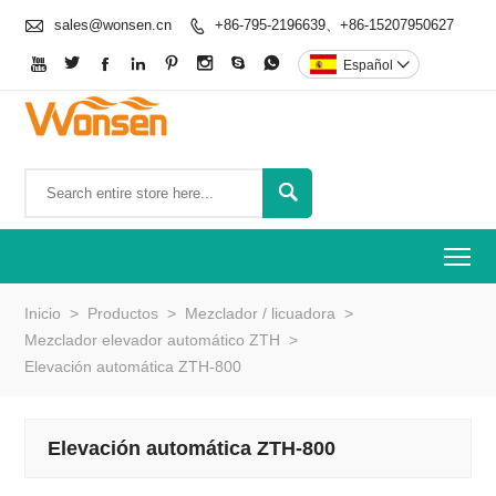

sales@wonsen.cn
+86-795-2196639、+86-15207950627









Español


To
Inicio
>
Productos
>
Mezclador / licuadora
>
Mezclador elevador automático ZTH
>
Elevación automática ZTH-800
Elevación automática ZTH-800