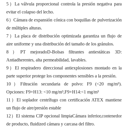
5
）
La válvula proporcional controla la presión negativa para
evitar el colapso del lecho.
6
）
Cámara de expansión cónica con boquillas de pulverización
de múltiples alturas.
7
）
La placa de distribución optimizada garantiza un flujo de
aire uniforme y una distribución del tamaño de los gránulos.
8
）
PT mejorado
D
-Bolsas filtrantes antiestáticas 3D:
Antiadherentes, alta permeabilidad, lavables.
9
）
El respiradero direccional antiexplosiones montado en la
parte superior protege los componentes sensibles a la presión.
10
）
Filtración secundaria de polvo: F9 (<20 mg/m
³
).
Opciones:
F9+H13: <10 mg/m
³
,
F9+H14:<1 mg/m
³
11
）
El soplador centrífugo con certificación ATEX mantiene
un flujo de aire/presión estable
12
）
El sistema CIP opcional limpia
Cámara inferior
,
contenedor
de producto, fluidiz
ed
cámara y carcasa del filtro.