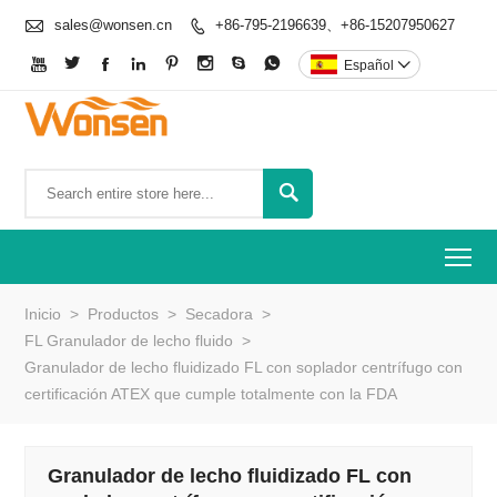

sales@wonsen.cn
+86-795-2196639、+86-15207950627









Español


To
Inicio
>
Productos
>
Secadora
>
FL Granulador de lecho fluido
>
Granulador de lecho fluidizado FL con soplador centrífugo con
certificación ATEX que cumple totalmente con la FDA
Granulador de lecho fluidizado FL con