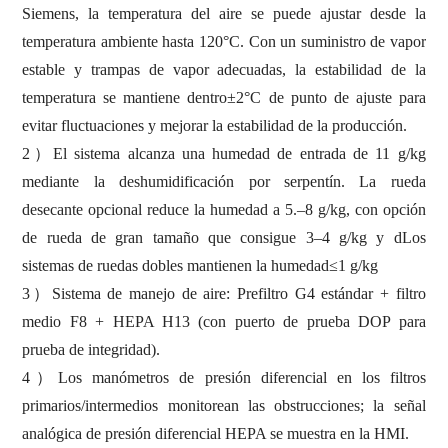
Siemens, la temperatura del aire se puede ajustar desde la
temperatura ambiente hasta 120
°
C. Con un suministro de vapor
estable y trampas de vapor adecuadas, la estabilidad de la
temperatura se mantiene dentro
±
2
°
C de punto de ajuste para
evitar fluctuaciones y mejorar la estabilidad de la producción.
2
）
El sistema alcanza una humedad de entrada de 11 g/kg
mediante la deshumidificación por serpentín. La rueda
desecante opcional reduce la humedad a 5.
–
8 g/kg, con opción
de rueda de gran tamaño que consigue 3
–
4 g/kg
y d
Los
sistemas de ruedas dobles mantienen la humedad
≤
1 g/kg
3
）
Sistema de manejo de aire: Prefiltro G4 estándar + filtro
medio F8 + HEPA H13 (con puerto de prueba DOP para
prueba de integridad).
4
）
Los manómetros de presión diferencial en los filtros
primarios/intermedios monitorean las obstrucciones; la señal
analógica de presión diferencial HEPA se muestra en la HMI.