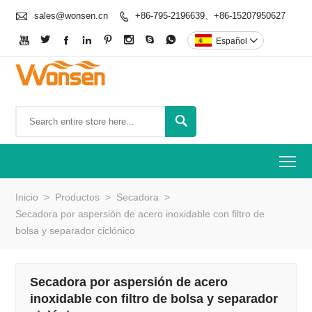

sales@wonsen.cn
+86-795-2196639、+86-15207950627









Español


To
Inicio
>
Productos
>
Secadora
>
Secadora por aspersión de acero inoxidable con filtro de
bolsa y separador ciclónico
Secadora por aspersión de acero
inoxidable con filtro de bolsa y separador